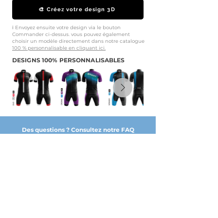
🎨 Créez votre design 3D
ℹ️ Envoyez ensuite votre design via le bouton
Commander ci-dessus. vous pouvez également
choisir un modèle directement dans notre catalogue
100 % personnalisable en cliquant ici.
DESIGNS 100% PERSONNALISABLES
Des questions ? Consultez notre FAQ
NOS PARTENAIRES DE CONFIANCE