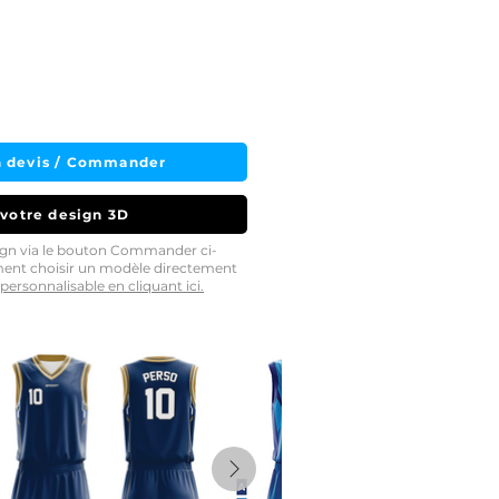
 devis / Commander
 votre design 3D
sign via le bouton Commander ci-
ment choisir un modèle directement
personnalisable en cliquant ici.