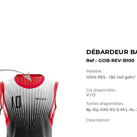
SERVICES
PRODUITS
FABRICATION
B.A.T. & 3D
DÉBARDEUR BA
Ref :
GOB-REV-B100
Matière :
100% PES - 130-140 gr/m²
Col disponible :
V / O
Tailles disponibles :
8y-10y-XXS-XS-S-M-L-XL
Description :