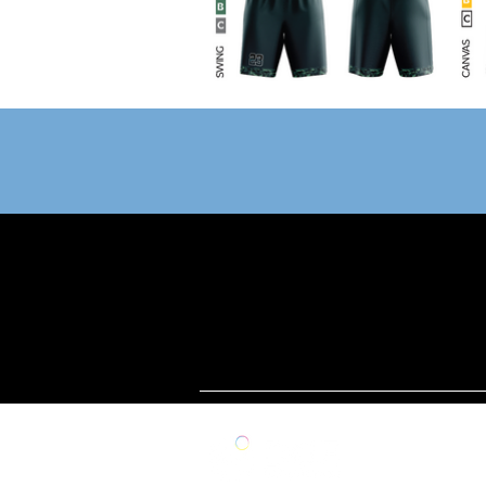
A 
NO