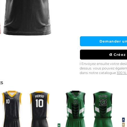
Demander un
🎨 Créez
ℹ️ Envoyez ensuite votre de
dessus. vous pouvez égale
dans notre catalogue
100 % 
ES