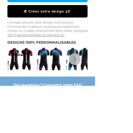
🎨 Créez votre design 3D
ℹ️ Envoyez ensuite votre design via le bouton
Commander ci-dessus. vous pouvez également
choisir un modèle directement dans notre catalogue
100 % personnalisable en cliquant ici.
DESIGNS 100% PERSONNALISABLES
Des questions ? Consultez notre FAQ
NOS PARTENAIRES DE CONFIANCE