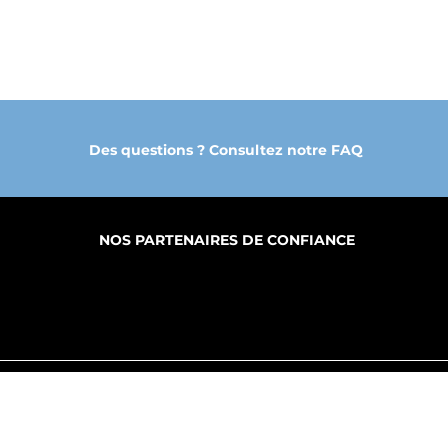
Des questions ? Consultez notre FAQ
NOS PARTENAIRES DE CONFIANCE
PROPOS
FABRICATION
PRODUITS
S SERVICES
MY CLOUD DGE
B.A.T.