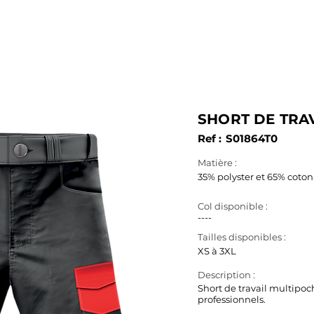
SERVICES
PRODUITS
FABRICATION
B.A.T. & 3D
SHORT DE TRA
Ref :
S01864T0
Matière :
35% polyster et 65% coton
Col disponible :
----
Tailles disponibles :
XS à 3XL
Description :
Short de travail multipoch
professionnels.