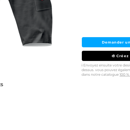
Demander un
🎨 Créez
ℹ️ Envoyez ensuite votre de
dessus. vous pouvez égale
dans notre catalogue
100 % 
ES