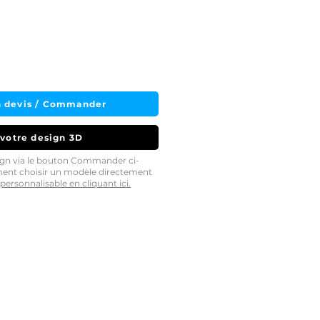
 devis / Commander
 votre design 3D
sign via le bouton Commander ci-
ment choisir un modèle directement
personnalisable en cliquant ici.