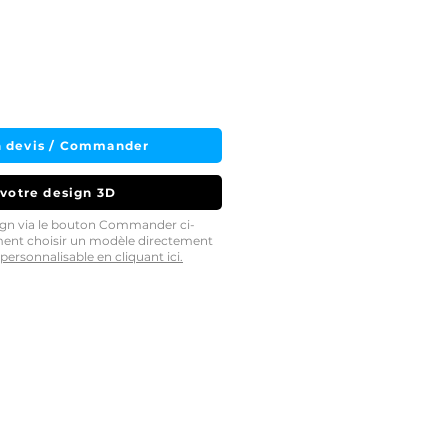
 devis / Commander
 votre design 3D
sign via le bouton Commander ci-
ment choisir un modèle directement
personnalisable en cliquant ici.