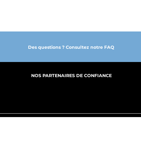
Des questions ? Consultez notre FAQ
NOS PARTENAIRES DE CONFIANCE
PROPOS
FABRICATION
PRODUITS
S SERVICES
MY CLOUD DGE
B.A.T.