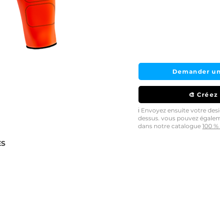
Demander un
🎨 Créez
ℹ️ Envoyez ensuite votre de
dessus. vous pouvez égale
dans notre catalogue
100 % 
ES