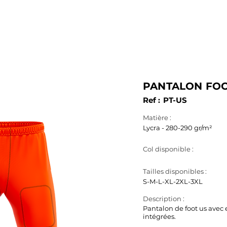
SERVICES
PRODUITS
FABRICATION
B.A.T. & 3D
PANTALON FOO
Ref :
PT-US
Matière :
Lycra - 280-290 gr/m²
Col disponible :
Tailles disponibles :
S-M-L-XL-2XL-3XL
Description :
Pantalon de foot us avec
intégrées.