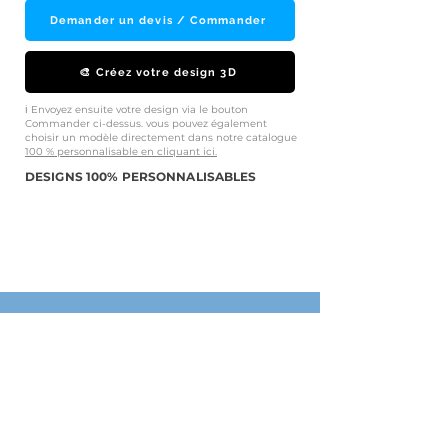
Demander un devis / Commander
🎨 Créez votre design 3D
ℹ️ Envoyez ensuite votre design via le bouton
Commander ci-dessus. vous pouvez également
choisir un modèle directement dans notre catalogue
100 % personnalisable en cliquant ici.
DESIGNS 100% PERSONNALISABLES
Des questions ? Consultez notre FAQ
NOS PARTENAIRES DE CONFIANCE