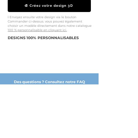
🎨 Créez votre design 3D
ℹ️ Envoyez ensuite votre design via le bouton
Commander ci-dessus. vous pouvez également
choisir un modèle directement dans notre catalogue
100 % personnalisable en cliquant ici.
DESIGNS 100% PERSONNALISABLES
Des questions ? Consultez notre FAQ
NOS PARTENAIRES DE CONFIANCE