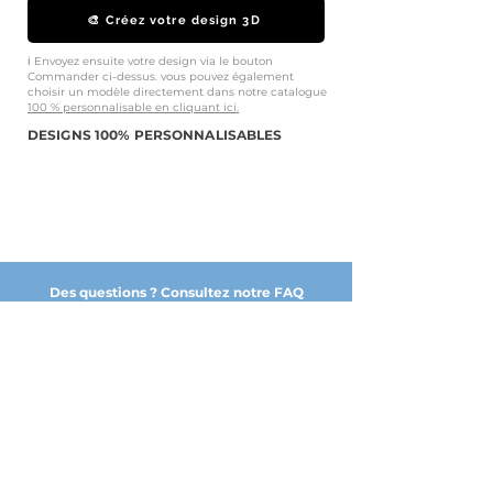
🎨 Créez votre design 3D
ℹ️ Envoyez ensuite votre design via le bouton
Commander ci-dessus. vous pouvez également
choisir un modèle directement dans notre catalogue
100 % personnalisable en cliquant ici.
DESIGNS 100% PERSONNALISABLES
Des questions ? Consultez notre FAQ
NOS PARTENAIRES DE CONFIANCE