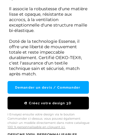
Il associe la robustesse d'une matière
lisse et opaque, résistante aux
accrocs, à la ventilation
exceptionnelle d'une structure maille
bi-élastique.
Doté de la technologie Essense, il
offre une liberté de mouvement
totale et reste impeccable
durablement. Certifié OEKO-TEX®,
c'est l'assurance d'un textile
technique sain et sécurisé, match
après match.
Demander un devis / Commander
🎨 Créez votre design 3D
ℹ️ Envoyez ensuite votre design via le bouton
Commander ci-dessus. vous pouvez également
choisir un modèle directement dans notre catalogue
100 % personnalisable en cliquant ici.
DESIGNS 100% PERSONNALISABLES