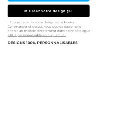
🎨 Créez votre design 3D
ℹ️ Envoyez ensuite votre design via le bouton
Commander ci-dessus. vous pouvez également
choisir un modèle directement dans notre catalogue
100 % personnalisable en cliquant ici.
DESIGNS 100% PERSONNALISABLES