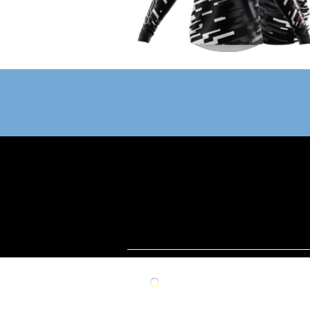
A 
NO