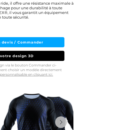
ride, il offre une résistance maximale à
chage pour une durabilité à toute
EX®, il vous garantit un équipement
 toute sécurité.
 devis / Commander
 votre design 3D
sign via le bouton Commander ci-
ment choisir un modèle directement
personnalisable en cliquant ici.