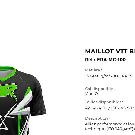
SERVICES
PRODUITS
FABRICATION
B.A.T. & 3D
MAILLOT VTT 
Ref :
ERA-MC-100
Matière :
130-140 g/m² - 100% PES
Col disponible :
V ou O
Tailles disponibles :
4y-6y-8y-10y-XXS-XS-S-M
Description :
Alliez performance et lon
technique (130-140g/m²) au