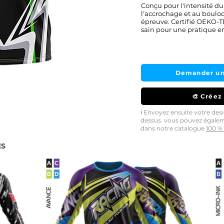
Conçu pour l'intensité du 
l'accrochage et au boulo
épreuve. Certifié OEKO-T
sain pour une pratique en
Demander un
🎨 Créez
ℹ️ Envoyez ensuite votre de
dessus. vous pouvez égale
dans notre catalogue
100 % 
ES