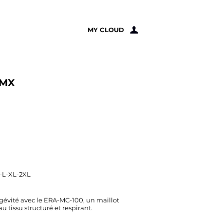
À PROPOS
MY CLOUD
BMX
-L-XL-2XL
gévité avec le ERA-MC-100, un maillot
 tissu structuré et respirant.