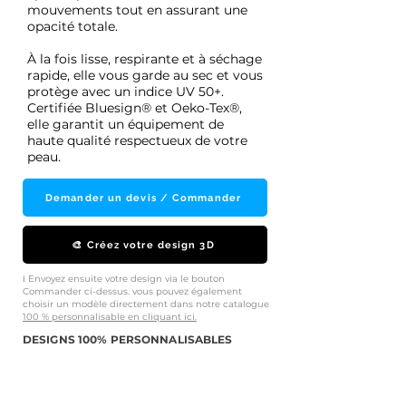
mouvements tout en assurant une
opacité totale.
À la fois lisse, respirante et à séchage
rapide, elle vous garde au sec et vous
protège avec un indice UV 50+.
Certifiée Bluesign® et Oeko-Tex®,
elle garantit un équipement de
haute qualité respectueux de votre
peau.
Demander un devis / Commander
🎨 Créez votre design 3D
ℹ️ Envoyez ensuite votre design via le bouton
Commander ci-dessus. vous pouvez également
choisir un modèle directement dans notre catalogue
100 % personnalisable en cliquant ici.
DESIGNS 100% PERSONNALISABLES