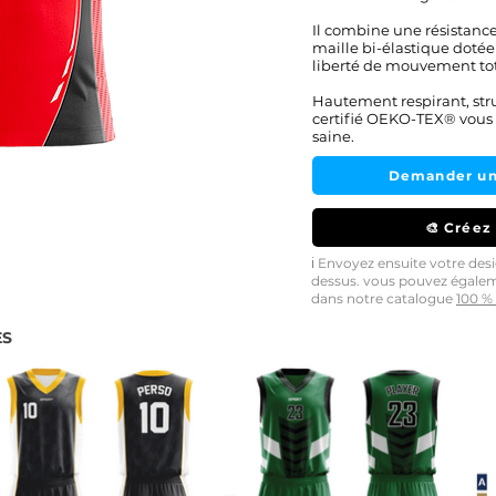
Il combine une résistanc
maille bi-élastique doté
liberté de mouvement tot
Hautement respirant, str
certifié OEKO-TEX® vous 
saine.
Demander un
🎨 Créez
ℹ️ Envoyez ensuite votre de
dessus. vous pouvez égale
dans notre catalogue
100 % 
ES