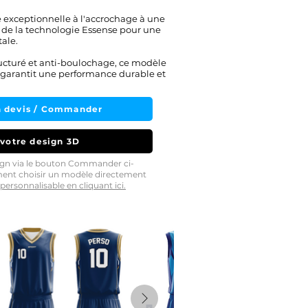
e exceptionnelle à l'accrochage à une
e de la technologie Essense pour une
ale.
ucturé et anti-boulochage, ce modèle
garantit une performance durable et
 devis / Commander
 votre design 3D
sign via le bouton Commander ci-
ment choisir un modèle directement
personnalisable en cliquant ici.