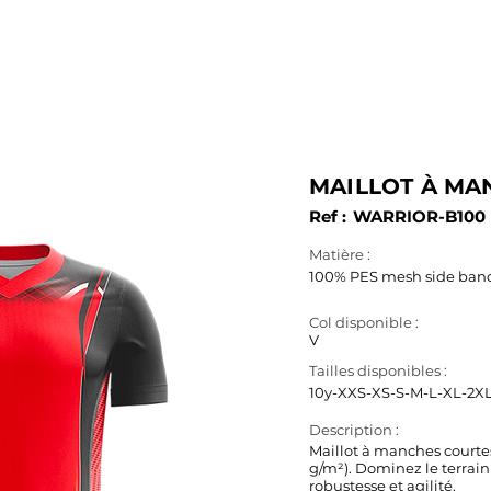
SERVICES
PRODUITS
FABRICATION
B.A.T. & 3D
MAILLOT À MAN
Ref :
WARRIOR-B100
Matière :
100% PES mesh side band 
Col disponible :
V
Tailles disponibles :
10y-XXS-XS-S-M-L-XL-2X
Description :
Maillot à manches court
g/m²). Dominez le terrai
robustesse et agilité.