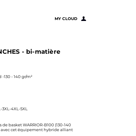
À PROPOS
MY CLOUD
CHES - bi-matière
-130 - 140 gr/m²
L-3XL-4XL-5XL
es de basket WARRIOR-B100 (130-140
n avec cet équipement hybride alliant