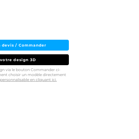
 devis / Commander
 votre design 3D
sign via le bouton Commander ci-
ment choisir un modèle directement
personnalisable en cliquant ici.