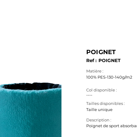
SERVICES
PRODUITS
FABRICATION
B.A.T. & 3D
POIGNET
Ref :
POIGNET
Matière :
100% PES-130-140g/m2
Col disponible :
----
Tailles disponibles :
Taille unique
Description :
Poignet de sport absorban