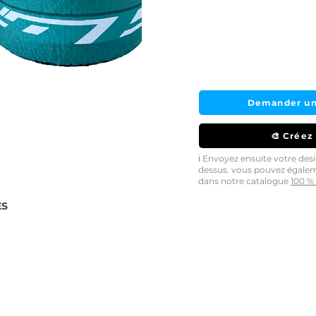
Demander un
🎨 Créez
ℹ️ Envoyez ensuite votre de
dessus. vous pouvez égale
dans notre catalogue
100 % 
ES