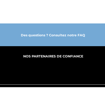
Des questions ? Consultez notre FAQ
NOS PARTENAIRES DE CONFIANCE
PROPOS
FABRICATION
PRODUITS
S SERVICES
MY CLOUD DGE
B.A.T.