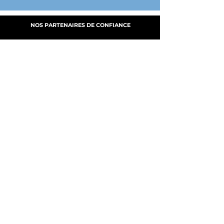
NOS PARTENAIRES DE CONFIANCE
A PROPOS
NOS SERVICES
FABRICATION
MY CLOUD DGE
PRODUITS
B.A.T.
NOUS CONTACTER
© 2026 DGE Production