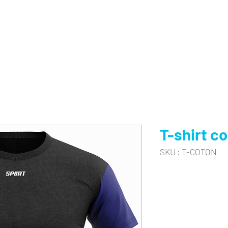
SERVICES
PRODUITS
FABRICATION
B.A.T. & 3D
T-shirt c
SKU : T-COTON