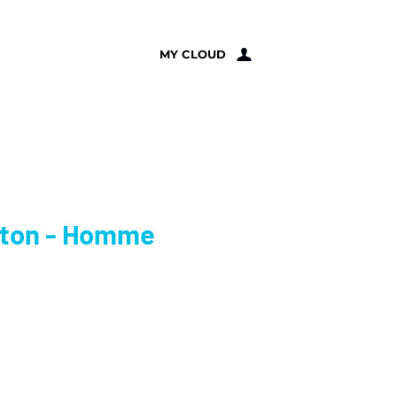
À PROPOS
MY CLOUD
oton - Homme