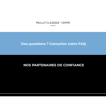
MAILLOT CLASSIQUE - HOMME
Aperçu rapide
Des questions ? Consultez notre FAQ
NOS PARTENAIRES DE CONFIANCE
PROPOS
FABRICATION
PRODUITS