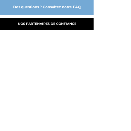
Des questions ? Consultez notre FAQ
NOS PARTENAIRES DE CONFIANCE
A PROPOS
NOS SERVICES
FABRICATION
MY CLOUD DGE
PRODUITS
B.A.T.
NOUS CONTACTER