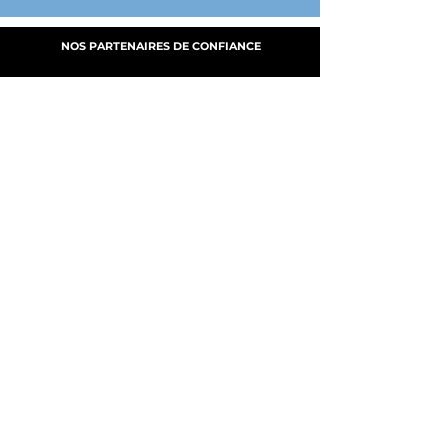
NOS PARTENAIRES DE CONFIANCE
A PROPOS
NOS SERVICES
FABRICATION
MY CLOUD DGE
PRODUITS
B.A.T.
NOUS CONTACTER
© 2026 DGE Production