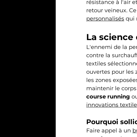
résistance à l'air
retour veineux. Ce 
personnalisés
 qui
La science 
L'ennemi de la perf
contre la surchauff
textiles sélectionn
ouvertes pour les z
les zones exposées
maintenir le corps
course running 
ou
innovations textil
Pourquoi solli
Faire appel à un 
b