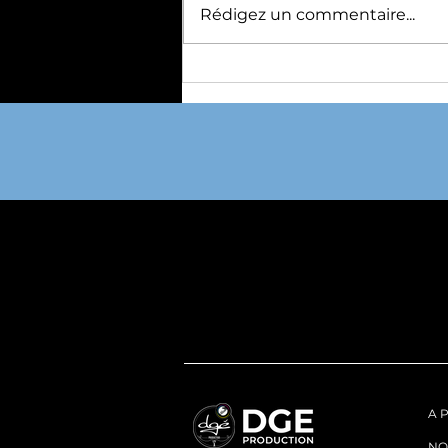
Rédigez un commentaire...
Devenir partenaire ou
revendeur de vêtements
de sport : comment
développer votre activité
avec des produits français
A 
NO