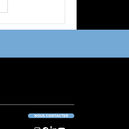
ent réussir le
cement de sa marque
port : de l'identité de
ue à la première
ection
NOUS CONTACTER