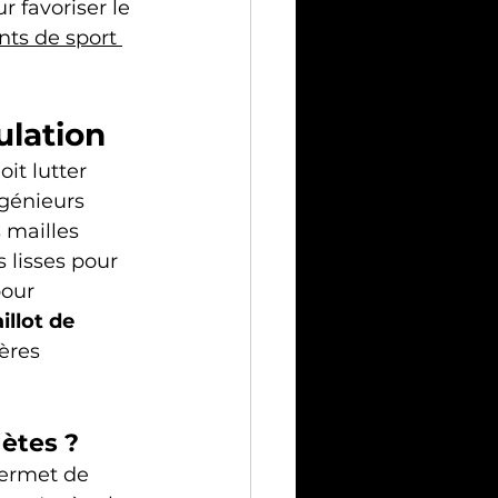
 favoriser le 
ts de sport 
ulation
it lutter 
ngénieurs 
 mailles 
s lisses pour 
pour 
illot de 
ères 
lètes ?
ermet de 