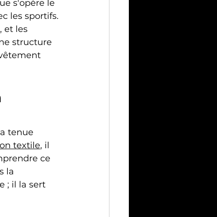
ue s'opère le 
 les sportifs. 
 et les 
ne structure 
e vêtement 
 
sa tenue 
on textile
, il 
omprendre ce 
 la 
 il la sert 