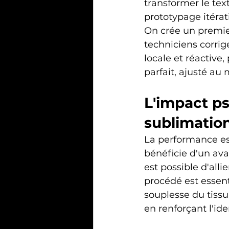
transformer le text
prototypage itérati
On crée un premier 
techniciens corrig
locale et réactive
parfait, ajusté au
L'impact ps
sublimatio
La performance est
bénéficie d'un ava
est possible d'all
procédé est essent
souplesse du tissu.
en renforçant l'ide