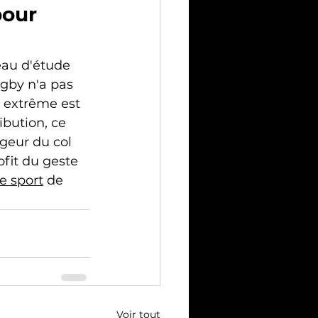
our 
eau d'étude 
gby n'a pas 
 extrême est 
ibution, ce 
geur du col 
fit du geste 
e sport
 de 
Voir tout