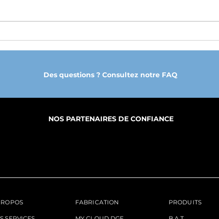
Comment commander
Comm
des tenues de sport
lan
personnalisées : le guide
de s
des quantités, designs et
marq
Des questions ? Consultez notre FAQ
délais
coll
NOS PARTENAIRES DE CONFIANCE
PROPOS
FABRICATION
PRODUITS
S SERVICES
MY CLOUD DGE
B.A.T.