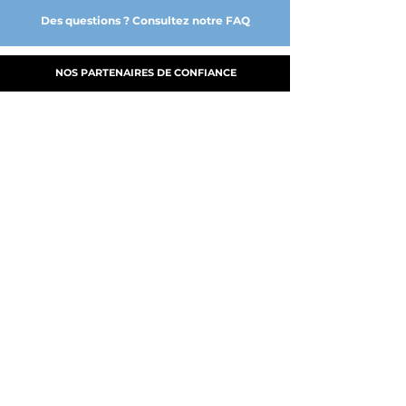
Des questions ? Consultez notre FAQ
NOS PARTENAIRES DE CONFIANCE
A PROPOS
NOS SERVICES
FABRICATION
MY CLOUD DGE
PRODUITS
B.A.T.
NOUS CONTACTER