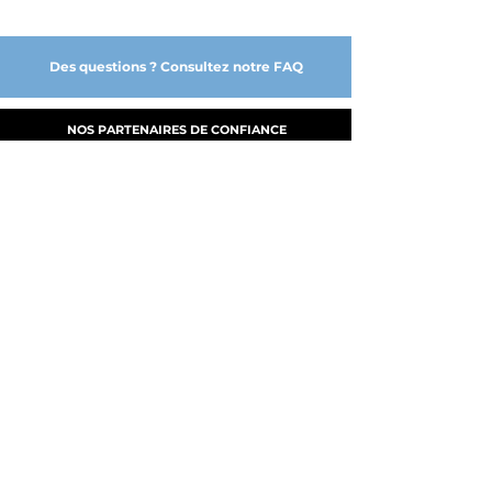
Des questions ? Consultez notre FAQ
NOS PARTENAIRES DE CONFIANCE
A PROPOS
NOS SERVICES
FABRICATION
MY CLOUD DGE
PRODUITS