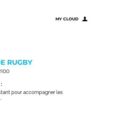
À PROPOS
MY CLOUD
DE RUGBY
R100
:
sistant pour accompagner les
.