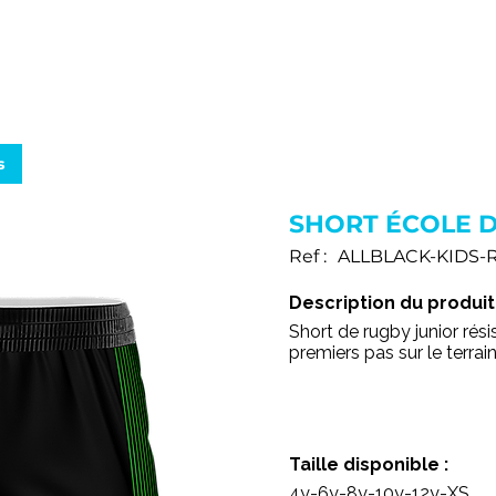
SERVICES
PRODUITS
FABRICATION
B.A.T. & 3D
s
SHORT ÉCOLE 
Ref :
ALLBLACK-KIDS-
Description du produit 
Short de rugby junior ré
premiers pas sur le terrain
Taille disponible :
4y-6y-8y-10y-12y-XS