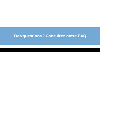
Des questions ? Consultez notre FAQ
NOS PARTENAIRES DE CONFIANCE
A PROPOS
NOS SERVICES
FABRICATION