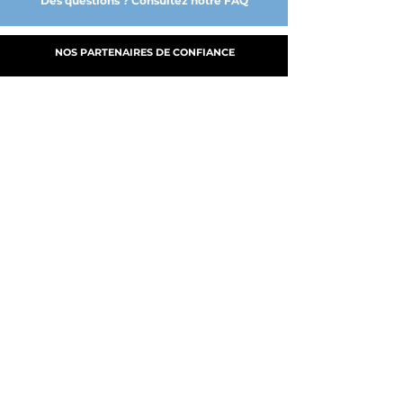
Des questions ? Consultez notre FAQ
NOS PARTENAIRES DE CONFIANCE
A PROPOS
NOS SERVICES
FABRICATION
MY CLOUD DGE
PRODUITS
B.A.T.
NOUS CONTACTER