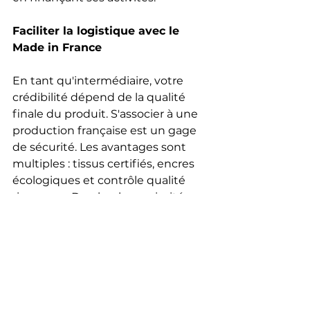
Faciliter la logistique avec le 
Made in France
En tant qu'intermédiaire, votre 
crédibilité dépend de la qualité 
finale du produit. S'associer à une 
production française est un gage 
de sécurité. Les avantages sont 
multiples : tissus certifiés, encres 
écologiques et contrôle qualité 
rigoureux. De plus, la proximité 
géographique facilite les échanges 
techniques et garantit d'obtenir 
ses équipements rapidement, 
renforçant ainsi votre image de 
partenaire sérieux et engagé pour 
le sport local.