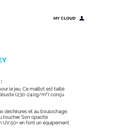
À PROPOS
MY CLOUD
EY
:
r le jeu. Ce maillot est taillé
 robuste (230-240g/m²) conçu
x déchirures et au boulochage,
 au toucher. Son opacité
n UV 50+ en font un équipement