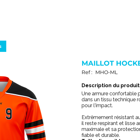
SERVICES
PRODUITS
FABRICATION
B.A.T. & 3D
s
MAILLOT HOCK
Ref :
MHO-ML
Description du produit 
Une armure confortable pou
dans un tissu technique
pour l'impact.
Extrêmement résistant au
il reste respirant et lisse
maximale et sa protectio
fiable et durable.